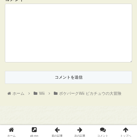
ホーム
Wii
ポケパークWii ピカチュウの大冒険
Copyright © 旧ポケモンメモ All Rights Reserved.
ホーム
pk-mn
前の記事
次の記事
コメント
トップへ