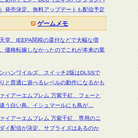
）発売決定。無料アップデートも配信予定
ゲームメモ
天堂、IEEPA関税の還付などで大幅な増
。価格転嫁しなかったのでこれが本来の業
ンハンワイルズ、スイッチ2版はDLSSで
りと普通に遊べるレベルの動作になるかも
ァイアーエムブレム 万紫千紅、フェーと
違う白い鳥。イシュマールにも鳥が…
ァイアーエムブレム 万紫千紅、専用のニ
ダイ配信が決定。サプライズはあるのか