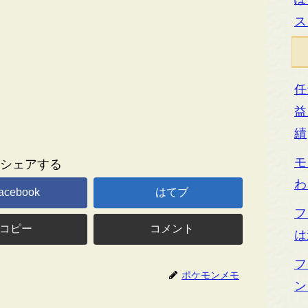
ス
任
益
績
モ
シェアする
わ
acebook
はてブ
フ
コピー
コメント
は
フ
ポケモンメモ
ン