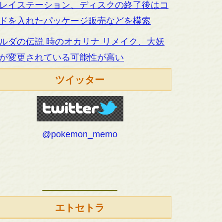
レイステーション、ディスクの終了後はコ
ドを入れたパッケージ販売などを模索
ルダの伝説 時のオカリナ リメイク、大妖
が変更されている可能性が高い
ツイッター
@pokemon_memo
エトセトラ