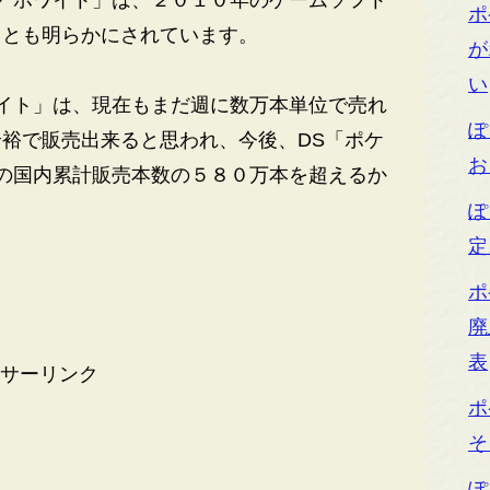
 ホワイト」は、２０１０年のゲームソフト
ポ
ことも明らかにされています。
が
い
イト」は、現在もまだ週に数万本単位で売れ
ぽ
裕で販売出来ると思われ、今後、DS「ポケ
お
」の国内累計販売本数の５８０万本を超えるか
ぽ
定
ポ
廃
表
サーリンク
ポ
そ
ぽ