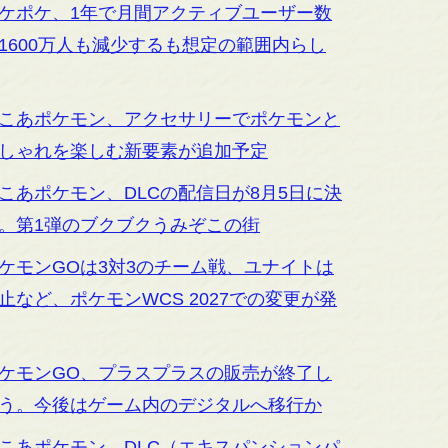
ケポケ、1年で月間アクティブユーザー数
1600万人も減少するも想定の範囲内らし
こあポケモン、アクセサリーでポケモンと
しゃれを楽しむ新要素が追加予定
こあポケモン、DLCの配信日が8月5日に決
。第1弾のブクブクうみぞこの街
ケモンGOは3対3のチーム戦、ユナイトは
止など、ポケモンWCS 2027での変更が発
ケモンGO、プラスプラスの販売が終了し
う。今後はゲーム内のデジタルへ移行か
こあポケモン、DLC（エキスパンションパ