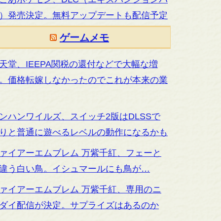
）発売決定。無料アップデートも配信予定
ゲームメモ
天堂、IEEPA関税の還付などで大幅な増
。価格転嫁しなかったのでこれが本来の業
ンハンワイルズ、スイッチ2版はDLSSで
りと普通に遊べるレベルの動作になるかも
ァイアーエムブレム 万紫千紅、フェーと
違う白い鳥。イシュマールにも鳥が…
ァイアーエムブレム 万紫千紅、専用のニ
ダイ配信が決定。サプライズはあるのか