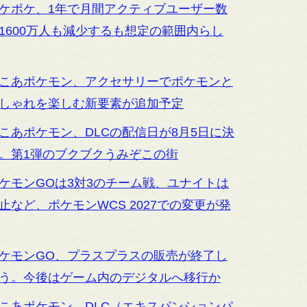
ケポケ、1年で月間アクティブユーザー数
1600万人も減少するも想定の範囲内らし
こあポケモン、アクセサリーでポケモンと
しゃれを楽しむ新要素が追加予定
こあポケモン、DLCの配信日が8月5日に決
。第1弾のブクブクうみぞこの街
ケモンGOは3対3のチーム戦、ユナイトは
止など、ポケモンWCS 2027での変更が発
ケモンGO、プラスプラスの販売が終了し
う。今後はゲーム内のデジタルへ移行か
こあポケモン、DLC（エキスパンションパ