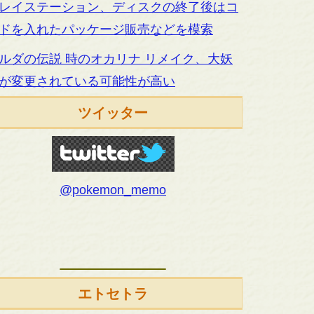
レイステーション、ディスクの終了後はコ
ドを入れたパッケージ販売などを模索
ルダの伝説 時のオカリナ リメイク、大妖
が変更されている可能性が高い
ツイッター
@pokemon_memo
エトセトラ