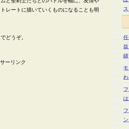
ムと聖剣士たちとのバトルを軸に、友情や
ス
ストレートに描いていくものになることも明
トでどうぞ。
任
益
績
サーリンク
モ
わ
フ
は
フ
ン