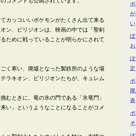
のコメントも公開されています。
ポ
が
てカッコいいポケモンがたくさん出て来る
い
キオン、ビリジオンは、映画の中では「聖剣
ぽ
守るために戦っていることが明らかにされて
お
ぽ
定
ごく寒い、廃墟となった製鉄所のような場
、テラキオン、ビリジオンたちが、キュレム
ポ
廃
挑むときに、竜の氷の門である「氷竜門」
表
て来い」というようなことになることがコメ
ポ
そ
ぽ