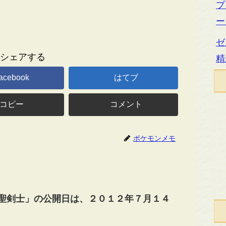
プ
ー
ゼ
シェアする
精
acebook
はてブ
コピー
コメント
ポケモンメモ
 聖剣士」の公開日は、２０１２年７月１４