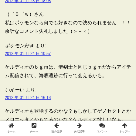
2012 年 01 月 23 日 18:08
（゜０゜ｗ）さん
私はポケモンなら何でも好きなので決められません！！！
余計なコメント失礼しました（＞－＜）
ポケモン好き
より:
2012 年 01 月 24 日 10:57
ケルディオのｂｇｍは、聖剣士と同じｂｇｍだからアイテ
ム配信されて、海底遺跡に行って会えるかも。
いえーい
より:
2012 年 01 月 24 日 16:18
ケルディオも登場するのかな？もしかしてゲノセクトとか
メロエッタとかもでるのかな？ケルディオ欲しいなぁ。
ホーム
pk-mn
前の記事
次の記事
コメント
トップへ
湯山監督(偽者)
より: