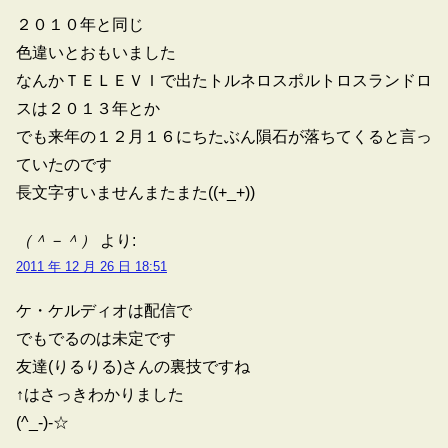
２０１０年と同じ
色違いとおもいました
なんかＴＥＬＥＶＩで出たトルネロスポルトロスランドロ
スは２０１３年とか
でも来年の１２月１６にちたぶん隕石が落ちてくると言っ
ていたのです
長文字すいませんまたまた((+_+))
（＾－＾）
より:
2011 年 12 月 26 日 18:51
ケ・ケルディオは配信で
でもでるのは未定です
友達(りるりる)さんの裏技ですね
↑はさっきわかりました
(^_-)-☆